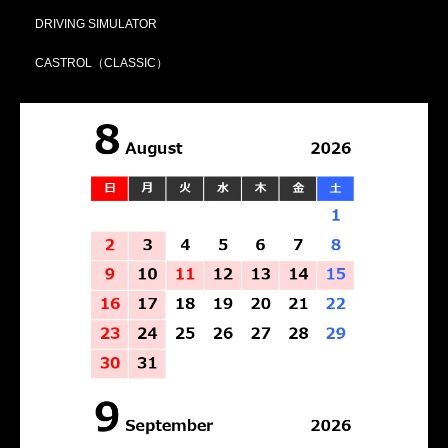
DRIVING SIMULATOR
CASTROL（CLASSIC）