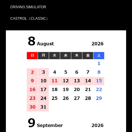
DRIVING SIMULATOR
CASTROL（CLASSIC）