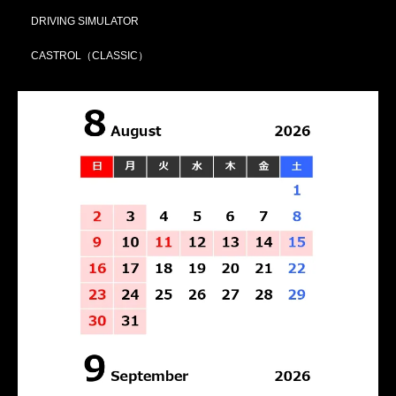
DRIVING SIMULATOR
CASTROL（CLASSIC）