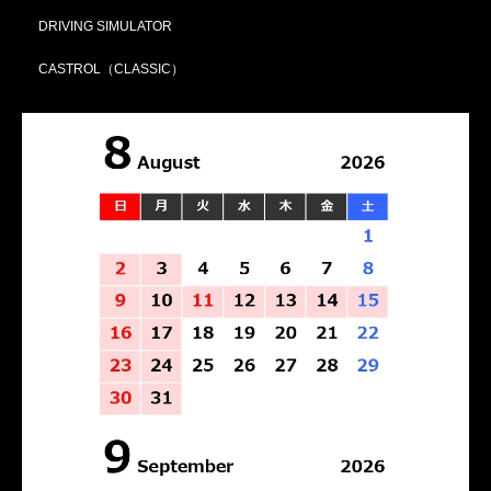
DRIVING SIMULATOR
CASTROL（CLASSIC）