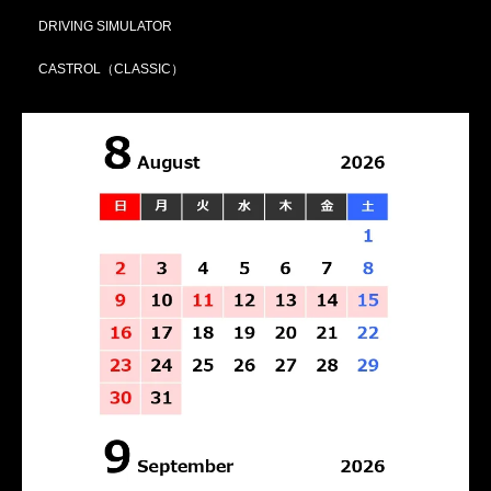
DRIVING SIMULATOR
CASTROL（CLASSIC）