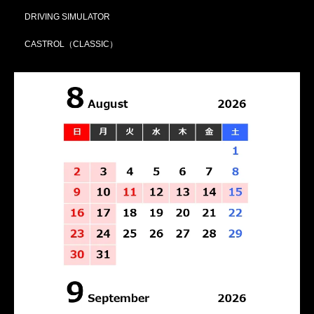
DRIVING SIMULATOR
CASTROL（CLASSIC）