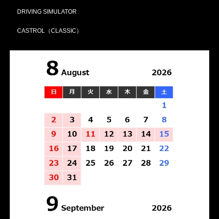
DRIVING SIMULATOR
CASTROL（CLASSIC）