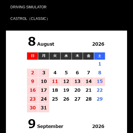
DRIVING SIMULATOR
CASTROL（CLASSIC）