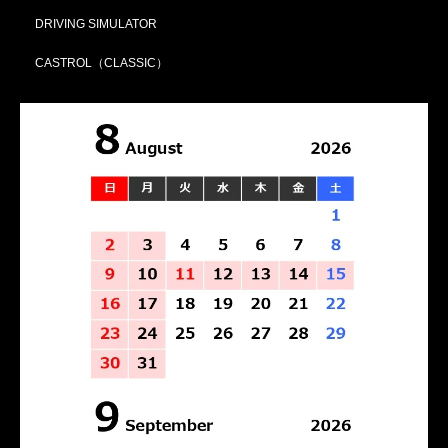
DRIVING SIMULATOR
CASTROL（CLASSIC）