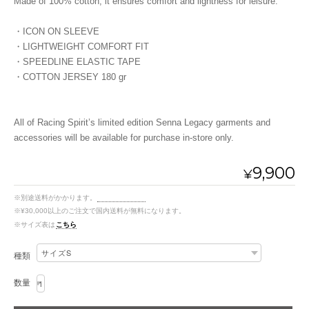
Made of 100% cotton, it ensures comfort and lightness for leisure.
・ICON ON SLEEVE
・LIGHTWEIGHT COMFORT FIT
・SPEEDLINE ELASTIC TAPE
・COTTON JERSEY 180 gr
All of Racing Spirit’s limited edition Senna Legacy garments and
accessories will be available for purchase in-store only.
9,900
¥
※別途送料がかかります。
送料を確認する
※¥30,000以上のご注文で国内送料が無料になります。
※サイズ表は
こちら
種類
数量