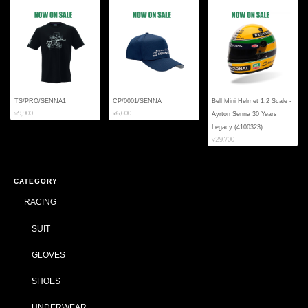
TS/PRO/SENNA1
CP/0001/SENNA
Bell Mini Helmet 1:2 Scale -
¥9,900
¥6,600
Ayrton Senna 30 Years
Legacy (4100323)
¥29,700
CATEGORY
RACING
SUIT
GLOVES
SHOES
UNDERWEAR