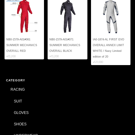
NB0-1579-A01#061
NB0-1579-A01#071
IA0-1874-AL FIRST EVO
SUMMER MECHANICS
SUMMER MECHANICS
OVERALL ANNEX LIMIT
OVERALL RED
OVERALL BLACK
WHITE / Navy Limited
¥13,200
¥13,200
edition of 20
¥121,000
CATEGORY
RACING
SUIT
GLOVES
SHOES