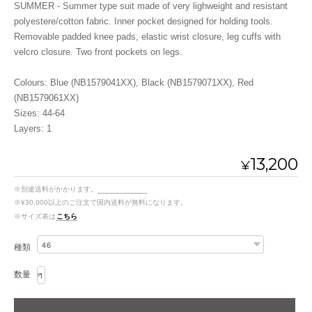
SUMMER - Summer type suit made of very lighweight and resistant
polyestere/cotton fabric. Inner pocket designed for holding tools.
Removable padded knee pads, elastic wrist closure, leg cuffs with
velcro closure. Two front pockets on legs.
Colours: Blue (NB1579041XX), Black (NB1579071XX), Red
(NB1579061XX)
Sizes: 44-64
Layers: 1
13,200
¥
※別途送料がかかります。
送料を確認する
※¥30,000以上のご注文で国内送料が無料になります。
※サイズ表は
こちら
種類
数量