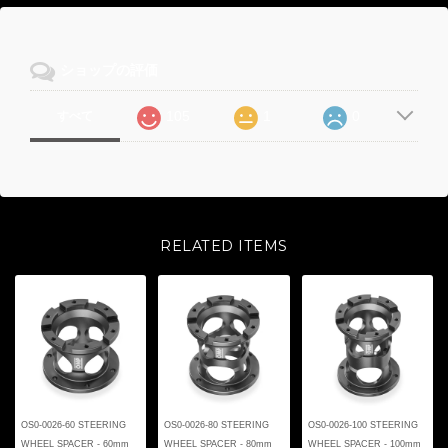
ショップの評価
105
1
0
すべて
RELATED ITEMS
OS0-0026-60 STEERING
OS0-0026-80 STEERING
OS0-0026-100 STEERING
WHEEL SPACER - 60mm
WHEEL SPACER - 80mm
WHEEL SPACER - 100mm