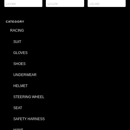
¥20,900
¥24,200
¥26,400
CATEGORY
RACING
SUIT
GLOVES
SHOES
UNDERWEAR
HELMET
STEERING WHEEL
SEAT
SAFETY HARNESS
HANS