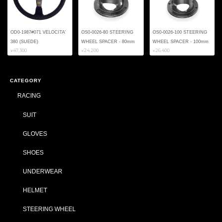
OD0-1987#071 VELOCITA'
OS0-0026-80 STEERING
OS0-0026-100 STEERING
380 (SUEDE)
WHEEL SPACER - 80mm
WHEEL SPACER - 100mm
¥47,300
¥24,200
¥26,400
CATEGORY
RACING
SUIT
GLOVES
SHOES
UNDERWEAR
HELMET
STEERING WHEEL