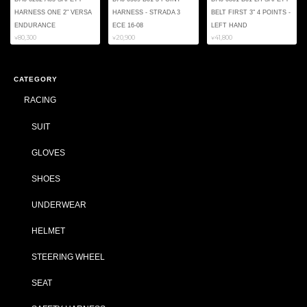
HARNESS ONE 2" VERSA
HARNESS - STRADA 3
BELT FIRST 3" 4 POINTS -
ENDURANCE
ECE 16-08
LEFT HAND
¥80,300
¥20,900
¥41,800
CATEGORY
RACING
SUIT
GLOVES
SHOES
UNDERWEAR
HELMET
STEERING WHEEL
SEAT