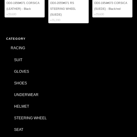
OD0-1956#071 CORSICA
OD0-2055#071 RS
OD0-1954#073 CORSICA
(LEATHER) - Black
STEERING WHEEL
(SUEDE) - Black/red
¥39,600
¥39,600
(SUEDE)
¥35,200
CATEGORY
RACING
SUIT
GLOVES
SHOES
UNDERWEAR
HELMET
STEERING WHEEL
SEAT