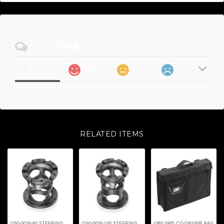
ショップの評価
105
1
0
すべて
RELATED ITEMS
OS0-0026-80 STEERING
OS0-0026-100 STEERING
OB0-2985 CO-DRIVER BAG