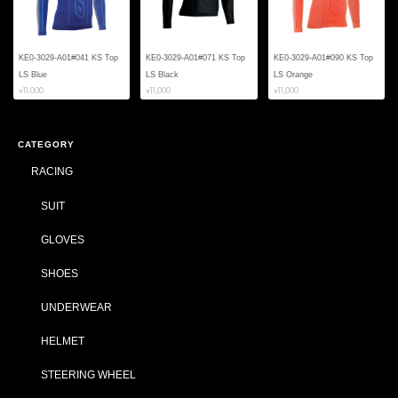
KE0-3029-A01#041 KS Top
KE0-3029-A01#071 KS Top
KE0-3029-A01#090 KS Top
LS Blue
LS Black
LS Orange
¥11,000
¥11,000
¥11,000
CATEGORY
RACING
SUIT
GLOVES
SHOES
UNDERWEAR
HELMET
STEERING WHEEL