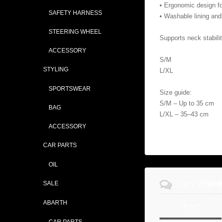
• Ergonomic design fo
SAFETY HARNESS
• Washable lining and 
STEERING WHEEL
Supports neck stabili
ACCESSORY
S/M
STYLING
L/XL
SPORTSWEAR
Size guide:
S/M – Up to 35 cm
BAG
L/XL – 35–43 cm
ACCESSORY
CAR PARTS
OIL
SALE
ショップの評
ABARTH
すべて
CAR PARTS