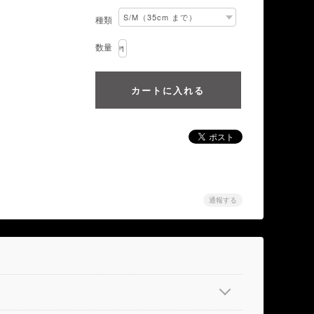
種類
数量
通報する