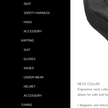
SEAT
SAFETY HARNESS
HANS
ACCESSORY
KARTING
SUIT
GLOVES
SHOES
UNDER WEAR
NECK COLLAR
HELMET
Ergonomic neck collar 
allows for safe and fa
ACCESSORY
TUNING
• Magnetic and Velcro