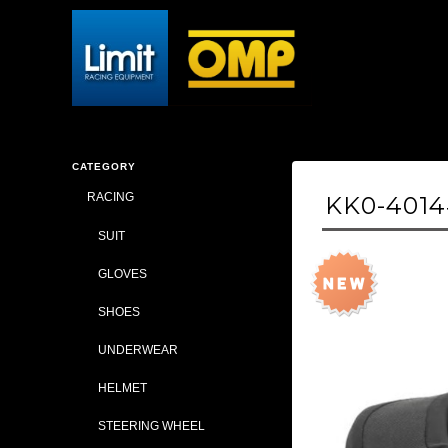
CATEGORY
RACING
KK0-401
SUIT
GLOVES
SHOES
UNDERWEAR
HELMET
STEERING WHEEL