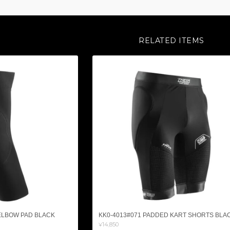
RELATED ITEMS
ELBOW PAD BLACK
KK0-4013#071 PADDED KART SHORTS BLA
¥14,850