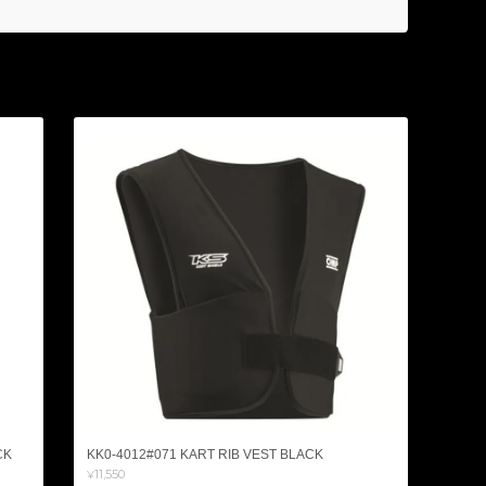
CK
KK0-4012#071 KART RIB VEST BLACK
¥11,550