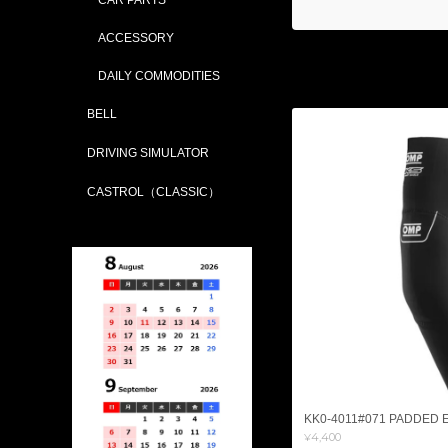
ACCESSORY
DAILY COMMODITIES
BELL
DRIVING SIMULATOR
CASTROL（CLASSIC）
KK0-4011#071 PADDED 
¥4,400