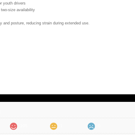
r youth drivers
two-size availability
ty and posture, reducing strain during extended use.
価
105
1
0