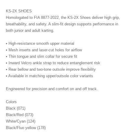
KS-2X SHOES
Homologated to FIA 8877-2022, the KS-2X Shoes deliver high grip,
breathability, and safety. A slim-fit design supports performance in
both junior and adult karting.
• High-resistance smooth upper material
• Mesh inserts and laser-cut holes for airflow
• Thin tongue and slim collar for secure fit
• Inward Velcro ankle strap to reduce entanglement risk
• Rear bellow and two-tone outsole improve flexibility
• Available in matching upper/outsole color variants
Engineered for precision and comfort on and off track.
Colors
Black (071)
Black/Red (073)
White/Cyan (124)
Black/Fluo yellow (178)