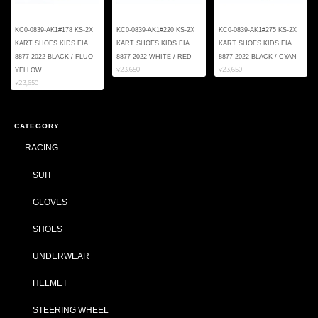
KC0-0839-AK1#178 KS-2X
KC0-0839-AK1#220 KS-2X
KC0-0839-AK1#275 KS-2X
KART SHOES KIDS FIA
KART SHOES KIDS FIA
KART SHOES KIDS FIA
8877-2022 BLACK / FLUO
8877-2022 WHITE / RED
8877-2022 BLACK / CYAN
¥23,650
¥23,650
YELLOW
¥23,650
CATEGORY
RACING
SUIT
GLOVES
SHOES
UNDERWEAR
HELMET
STEERING WHEEL