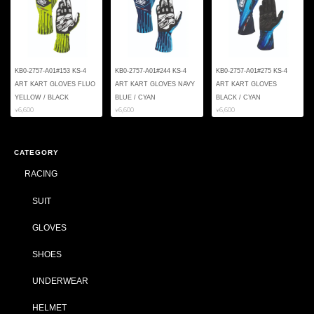
KB0-2757-A01#153 KS-4
KB0-2757-A01#244 KS-4
KB0-2757-A01#275 KS-4
ART KART GLOVES FLUO
ART KART GLOVES NAVY
ART KART GLOVES
YELLOW / BLACK
BLUE / CYAN
BLACK / CYAN
¥6,600
¥6,600
¥6,600
CATEGORY
RACING
SUIT
GLOVES
SHOES
UNDERWEAR
HELMET