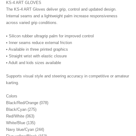
KS-4 ART GLOVES
The KS-4 ART Gloves deliver grip, control and updated design.
Internal seams and a lightweight palm increase responsiveness
across varied grip conditions.
• Silicon rubber ultragrip palm for improved control
• Inner seams reduce external friction
• Available in three printed graphics
• Straight wrist with elastic closure
• Adult and kids sizes available
Supports visual style and steering accuracy in competitive or amateur
karting.
Colors
Black/Red/Orange (078)
Black/Cyan (275)
Red/White (063)
White/Blue (135)
Navy blue/Cyan (244)