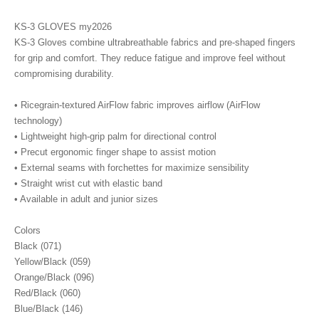
KS-3 GLOVES my2026
KS-3 Gloves combine ultrabreathable fabrics and pre-shaped fingers
for grip and comfort. They reduce fatigue and improve feel without
compromising durability.
• Ricegrain-textured AirFlow fabric improves airflow (AirFlow
technology)
• Lightweight high-grip palm for directional control
• Precut ergonomic finger shape to assist motion
• External seams with forchettes for maximize sensibility
• Straight wrist cut with elastic band
• Available in adult and junior sizes
Colors
Black (071)
Yellow/Black (059)
Orange/Black (096)
Red/Black (060)
Blue/Black (146)