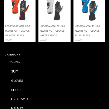
KB0-2756-A01#096 KS-3
KB0-2756-A01#129 KS-3
KB0-2756-A01#146 KS-3
my2026 KART GLOVES
my2026 KART GLOVES
my2026 KART GLOVES
ORANGE / BLACK
WHITE / BLACK
BLUE / BLACK
¥9,900
¥9,900
¥9,900
CATEGORY
RACING
SUIT
GLOVES
SHOES
UNDERWEAR
HELMET