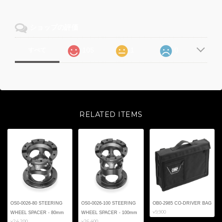
ショップの評価
105
1
0
すべて
RELATED ITEMS
OS0-0026-80 STEERING
OS0-0026-100 STEERING
OB0-2985 CO-DRIVER BAG
¥9,900
WHEEL SPACER - 80mm
WHEEL SPACER - 100mm
¥24,200
¥26,400