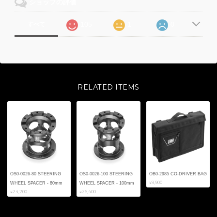
ショップの評価
105
1
0
すべて
RELATED ITEMS
OS0-0026-80 STEERING
OS0-0026-100 STEERING
OB0-2985 CO-DRIVER BAG
¥9,900
WHEEL SPACER - 80mm
WHEEL SPACER - 100mm
¥24,200
¥26,400