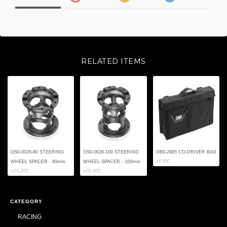
RELATED ITEMS
OS0-0026-80 STEERING
OS0-0026-100 STEERING
OB0-2985 CO-DRIVER BAG
¥9,900
WHEEL SPACER - 80mm
WHEEL SPACER - 100mm
¥24,200
¥26,400
CATEGORY
RACING