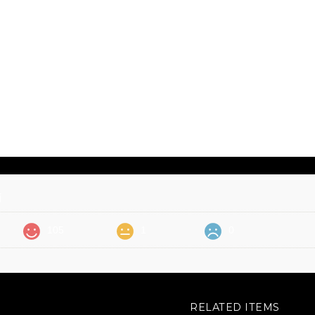
価
105
1
0
RELATED ITEMS