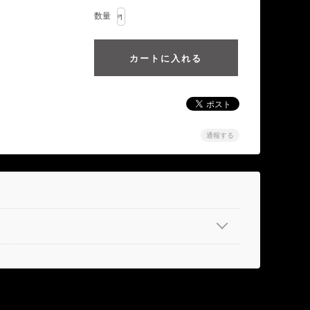
数量
通報する