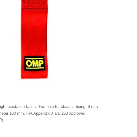
igh resistance fabric. Two hole for chassis fixing: 8 mm
eter 100 mm. FIA Appendix J art. 253 approved.
R)