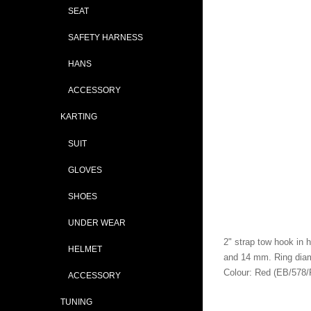
SEAT
SAFETY HARNESS
HANS
ACCESSORY
KARTING
SUIT
GLOVES
SHOES
UNDER WEAR
2" strap tow hook in h
HELMET
and 14 mm. Ring diam
Colour: Red (EB/578/
ACCESSORY
TUNING