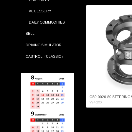
ACCESSORY
DAILY COMMODITIES
BELL
DRIVING SIMULATOR
CASTROL（CLASSIC）
OS0-0026-80 STEERING
¥24,200