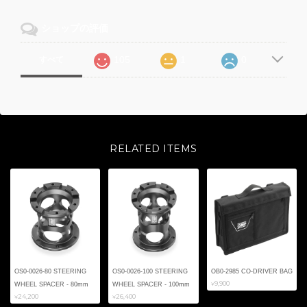
ショップの評価
105
1
0
すべて
RELATED ITEMS
OS0-0026-80 STEERING
OS0-0026-100 STEERING
OB0-2985 CO-DRIVER BAG
¥9,900
WHEEL SPACER - 80mm
WHEEL SPACER - 100mm
¥24,200
¥26,400