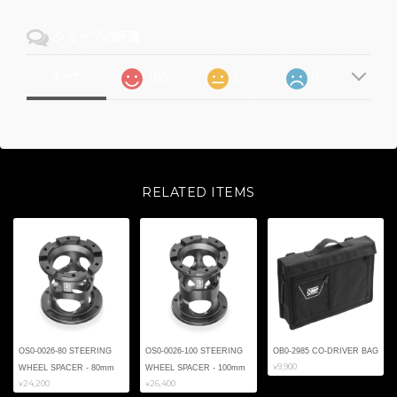
ショップの評価
105
1
0
すべて
RELATED ITEMS
OS0-0026-80 STEERING
OS0-0026-100 STEERING
OB0-2985 CO-DRIVER BAG
¥9,900
WHEEL SPACER - 80mm
WHEEL SPACER - 100mm
¥24,200
¥26,400