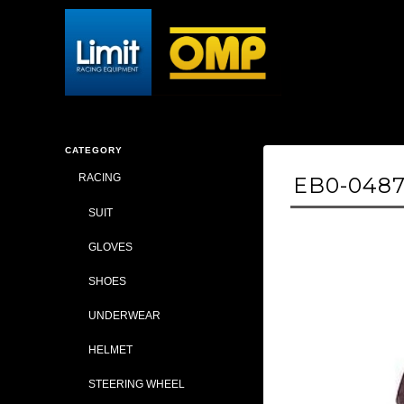
CATEGORY
RACING
EB0-0487
SUIT
GLOVES
SHOES
UNDERWEAR
HELMET
STEERING WHEEL