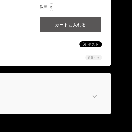
数量
通報する