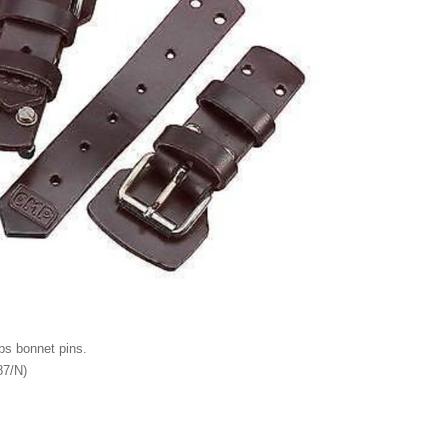
aps bonnet pins.
87/N)