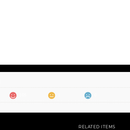
価
105
1
0
RELATED ITEMS