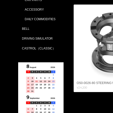
ACCESSORY
DAILY COMMODITIES
BELL
DRIVING SIMULATOR
CASTROL（CLASSIC）
OS0-0026-80 STEERING
¥24,200