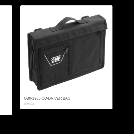
OB0-2985 CO-DRIVER BAG
¥9,900