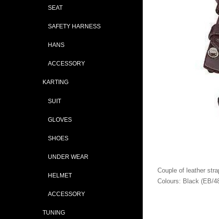
SEAT
SAFETY HARNESS
HANS
ACCESSORY
KARTING
SUIT
GLOVES
SHOES
UNDER WEAR
Couple of leather str
HELMET
Colours: Black (EB/4
ACCESSORY
TUNING