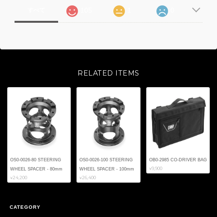
105
1
0
すべて
RELATED ITEMS
OS0-0026-80 STEERING
OS0-0026-100 STEERING
OB0-2985 CO-DRIVER BAG
¥9,900
WHEEL SPACER - 80mm
WHEEL SPACER - 100mm
¥24,200
¥26,400
CATEGORY