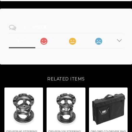
ショップの評価
105
1
0
すべて
RELATED ITEMS
OS0-0026-80 STEERING
OS0-0026-100 STEERING
OB0-2985 CO-DRIVER BAG