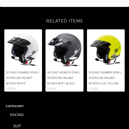
RELATED ITEMS
SC0-0617-A02#020 STAR-J
SC0-0617-A02#170 STAR-J
SC0-0617-A02#099 STAR-J
INTERCOM HELMET
INTERCOM HELMET
INTERCOM HELMET
MY2024 WHITE
MY2024 MATT BLACK
MY2024 FLUO YELLOW
¥33,000
¥33,000
¥33,000
CATEGORY
RACING
SUIT