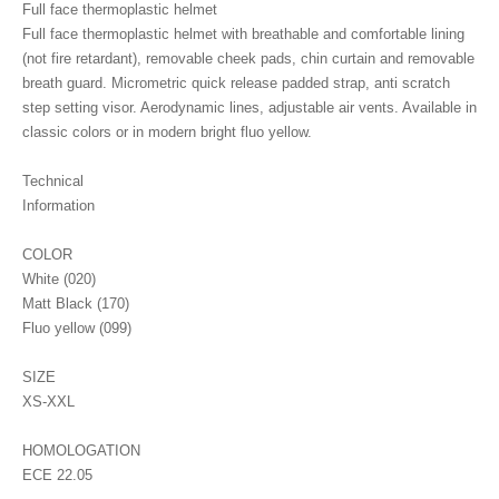
Full face thermoplastic helmet
Full face thermoplastic helmet with breathable and comfortable lining
(not fire retardant), removable cheek pads, chin curtain and removable
breath guard. Micrometric quick release padded strap, anti scratch
step setting visor. Aerodynamic lines, adjustable air vents. Available in
classic colors or in modern bright fluo yellow.
Technical
Information
COLOR
White (020)
Matt Black (170)
Fluo yellow (099)
SIZE
XS-XXL
HOMOLOGATION
ECE 22.05