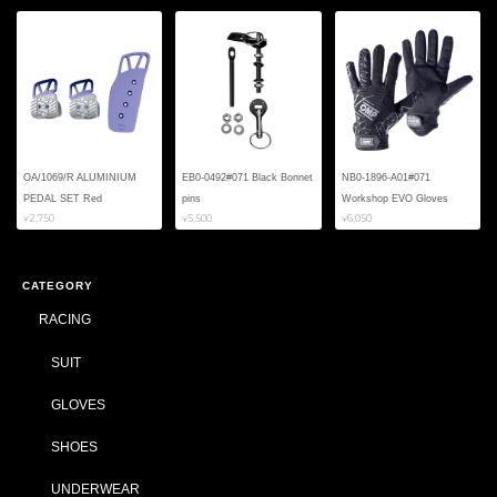
OA/1069/R ALUMINIUM
EB0-0492#071 Black Bonnet
NB0-1896-A01#071
PEDAL SET Red
pins
Workshop EVO Gloves
¥2,750
¥5,500
¥6,050
CATEGORY
RACING
SUIT
GLOVES
SHOES
UNDERWEAR