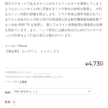
強力マグネットであるネオジムがオイルフィルターを通過してしまう
ようなエンジンオイル内に浮遊するミクロ単位の鉄粉を吸着し、大切
なエンジン内部の損傷を防止します。プラグ本体は通常市販されてい
るアルミ合金ボルトの約２倍の引張強度を誇る航空機用最高級軽量ア
ルミ合金 6082 T6 を使用し、更にアルマイト表面処理が腐食防止効果
を高めています。また、ヘッド部分には緩み防止のためのワイヤーロ
ックが出来るよう穴あけ加工が施されています。
メーカー Renoir
【適合車】 カングー１、トゥインゴ３
4,730
¥
※別途送料がかかります。
送料を確認する
※¥30,000以上のご注文で国内送料が無料になります。
※サイズ表は
こちら
種類
数量