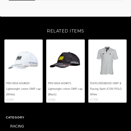
RELATED ITEMS
PR0-0918-A01#020
PR0-0918-A01#071
RS/PL/0003B/020 OMP &
Lightweight cotton OMP cap
Lightweight cotton OMP cap
Racing Spirit ICON POLO
(White)
(Black)
White
¥1,650
¥1,650
¥7,700
CATEGORY
RACING