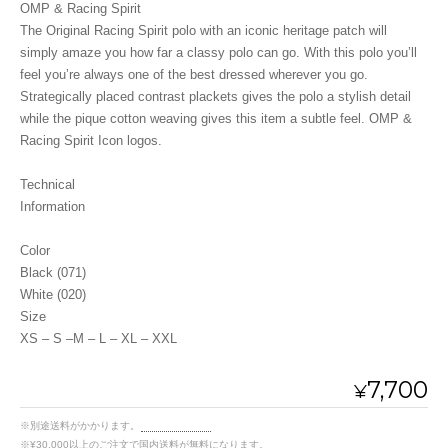
OMP & Racing Spirit
The Original Racing Spirit polo with an iconic heritage patch will
simply amaze you how far a classy polo can go. With this polo you’ll
feel you’re always one of the best dressed wherever you go.
Strategically placed contrast plackets gives the polo a stylish detail
while the pique cotton weaving gives this item a subtle feel. OMP &
Racing Spirit Icon logos.
Technical
Information
Color
Black (071)
White (020)
Size
XS – S –M – L – XL – XXL
7,700
¥
※別途送料がかかります。
送料を確認する
※¥30,000以上のご注文で国内送料が無料になります。