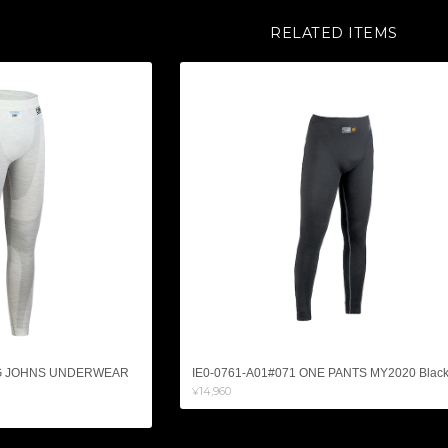
RELATED ITEMS
NG JOHNS UNDERWEAR
IE0-0761-A01#071 ONE PANTS MY2020 Blac
¥14,960