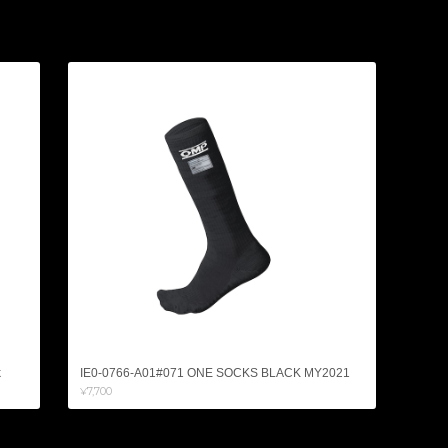
k
IE0-0766-A01#071 ONE SOCKS BLACK MY2021
¥7,700