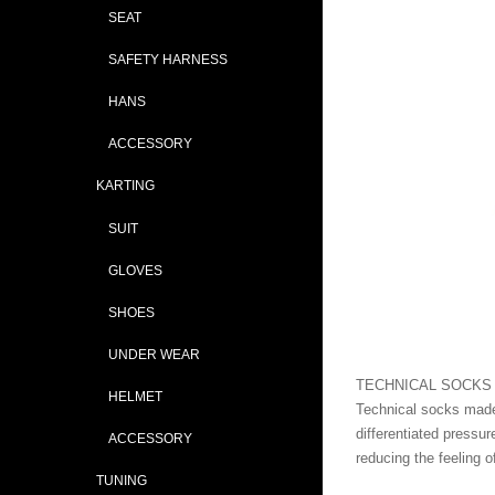
SEAT
SAFETY HARNESS
HANS
ACCESSORY
KARTING
SUIT
GLOVES
SHOES
UNDER WEAR
TECHNICAL SOCKS
HELMET
Technical socks made
differentiated pressur
ACCESSORY
reducing the feeling o
TUNING