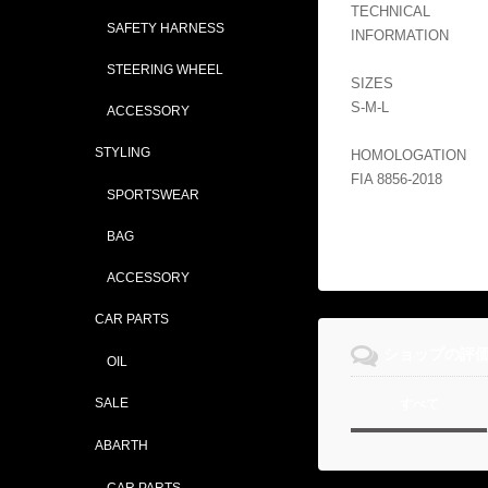
TECHNICAL
SAFETY HARNESS
INFORMATION
STEERING WHEEL
SIZES
S-M-L
ACCESSORY
STYLING
HOMOLOGATION
FIA 8856-2018
SPORTSWEAR
BAG
ACCESSORY
CAR PARTS
ショップの評
OIL
SALE
すべて
ABARTH
CAR PARTS