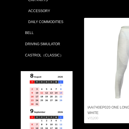
ACCESSORY
DAILY COMMODITIES
BELL
DRIVING SIMULATOR
CASTROL（CLASSIC）
IAA/740EP020 ONE LO
WHITE
¥13,200