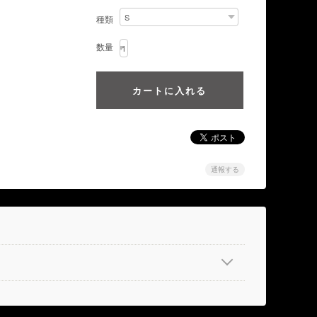
種類
数量
通報する