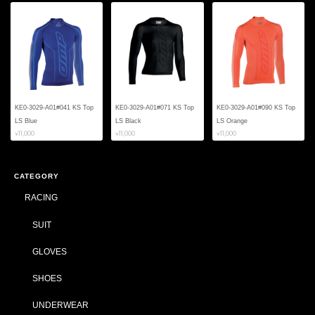
KE0-3029-A01#041 KS Top
KE0-3029-A01#071 KS Top
KE0-3029-A01#090 KS Top
LS Blue
LS Black
LS Orange
¥11,000
¥11,000
¥11,000
CATEGORY
RACING
SUIT
GLOVES
SHOES
UNDERWEAR