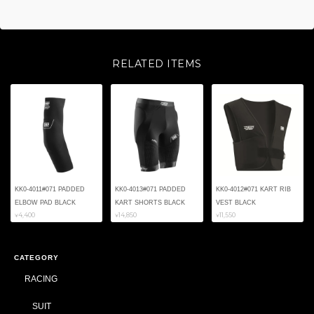
RELATED ITEMS
KK0-4011#071 PADDED
KK0-4013#071 PADDED
KK0-4012#071 KART RIB
ELBOW PAD BLACK
KART SHORTS BLACK
VEST BLACK
¥4,400
¥14,850
¥11,550
CATEGORY
RACING
SUIT