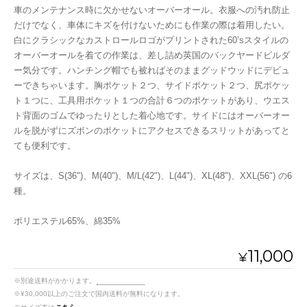
車のメンテナンス時に欠かせないオーバーオール。衣服への汚れ防止
だけでなく、車体にキズを付けないためにも作業の際は着用したい。
白にクラシックなカストロールロゴがプリントされた60’sスタイルの
オーバーオールを着ての作業は、差し詰め英国のバックヤードビルダ
ー気分です。ハンチング帽でも被ればそのままグッドウッドにデビュ
ーできちゃいます。胸ポケット２つ、サイドポケット２つ、尻ポケッ
ト１つに、工具用ポケット１つの合計６つのポケットがあり、ウエス
ト背面のゴムでゆったりとした着心地です。サイドにはオーバーオー
ルを脱がずにズボンのポケットにアクセスできるスリットがあってと
ても便利です。
サイズは、S(36")、M(40")、M/L(42")、L(44")、XL(48")、XXL(56") の6
種。
ポリエステル65%、綿35%
11,000
¥
※別途送料がかかります。
送料を確認する
※¥30,000以上のご注文で国内送料が無料になります。