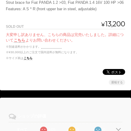
Strut brace for Fiat PANDA 1.2 >03, Fiat PANDA 1.4 16V 100 HP >06
Features: A S * R (front upper bar in steel, adjustable)
13,200
¥
SOLD OUT
大変申し訳ありません、こちらの商品は完売いたしました。詳細につ
いて
こちら
よりお問い合わせください。
※別途送料がかかります。
送料を確認する
※¥30,000以上のご注文で国内送料が無料になります。
※サイズ表は
こちら
通報する
ショップの評価
105
1
0
すべて