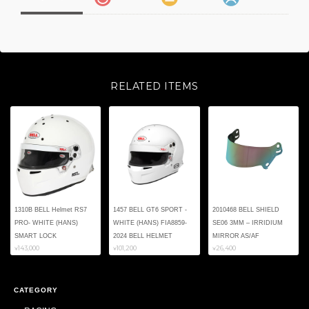
RELATED ITEMS
1310B BELL Helmet RS7
1457 BELL GT6 SPORT -
2010468 BELL SHIELD
PRO- WHITE (HANS)
WHITE (HANS) FIA8859-
SE06 3MM – IRRIDIUM
SMART LOCK
2024 BELL HELMET
MIRROR AS/AF
¥143,000
¥101,200
¥26,400
CATEGORY