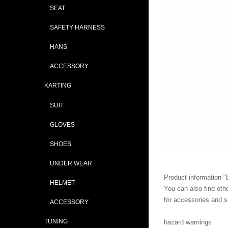
SEAT
SAFETY HARNESS
HANS
ACCESSORY
KARTING
SUIT
GLOVES
SHOES
UNDER WEAR
Product information "
HELMET
You can also find othe
for accessories and s
ACCESSORY
TUNING
hazard warnings