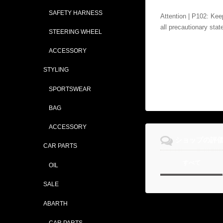
SAFETY HARNESS
Attention | P102: Kee
all precautionary sta
STEERING WHEEL
ACCESSORY
STYLING
SPORTSWEAR
BAG
ACCESSORY
ショップの評
CAR PARTS
すべて
OIL
SALE
ABARTH
CAR PARTS