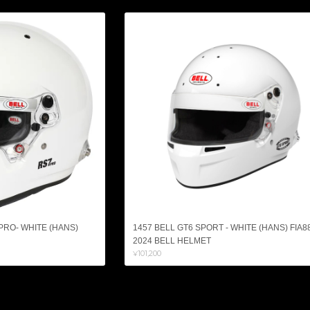
 PRO- WHITE (HANS)
1457 BELL GT6 SPORT - WHITE (HANS) FIA8
2024 BELL HELMET
¥101,200