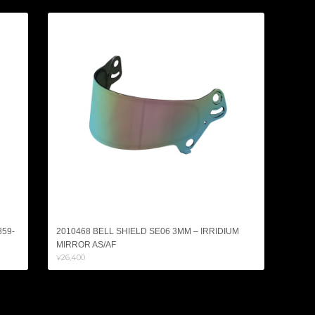
859-
2010468 BELL SHIELD SE06 3MM – IRRIDIUM
MIRROR AS/AF
¥26,400