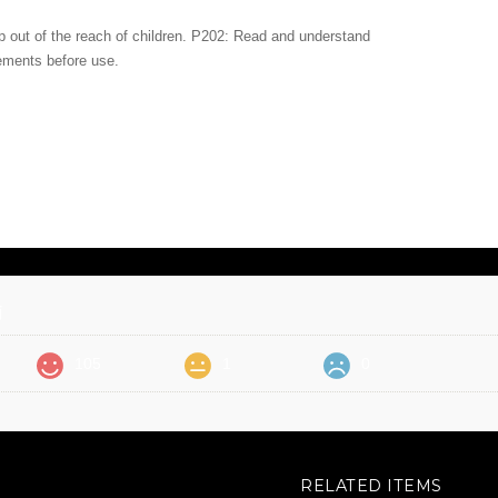
p out of the reach of children. P202: Read and understand
tements before use.
価
105
1
0
RELATED ITEMS