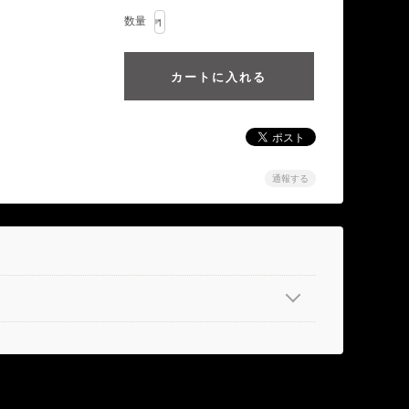
数量
通報する