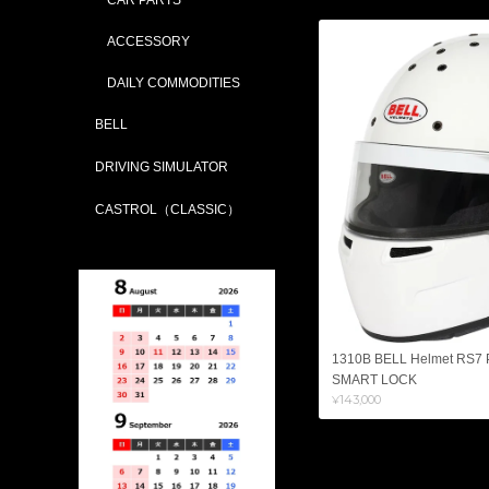
ACCESSORY
DAILY COMMODITIES
BELL
DRIVING SIMULATOR
CASTROL（CLASSIC）
1310B BELL Helmet RS7
SMART LOCK
¥143,000