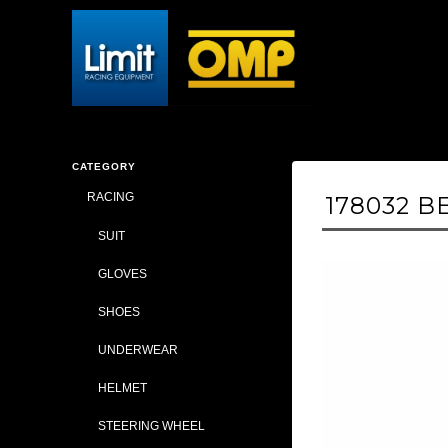
CATEGORY
RACING
178032 BE
SUIT
GLOVES
SHOES
UNDERWEAR
HELMET
STEERING WHEEL