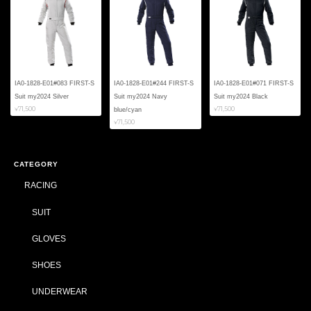
IA0-1828-E01#083 FIRST-S
IA0-1828-E01#244 FIRST-S
IA0-1828-E01#071 FIRST-S
Suit my2024 Silver
Suit my2024 Navy
Suit my2024 Black
¥71,500
¥71,500
blue/cyan
¥71,500
CATEGORY
RACING
SUIT
GLOVES
SHOES
UNDERWEAR