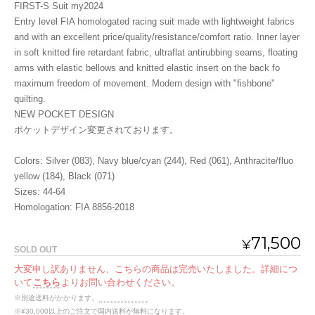
FIRST-S Suit my2024
Entry level FIA homologated racing suit made with lightweight fabrics
and with an excellent price/quality/resistance/comfort ratio. Inner layer
in soft knitted fire retardant fabric, ultraflat antirubbing seams, floating
arms with elastic bellows and knitted elastic insert on the back fo
maximum freedom of movement. Modern design with "fishbone"
quilting.
NEW POCKET DESIGN
ポケットデザイン変更されております。
Colors: Silver (083), Navy blue/cyan (244), Red (061), Anthracite/fluo
yellow (184), Black (071)
Sizes: 44-64
Homologation: FIA 8856-2018
71,500
¥
SOLD OUT
大変申し訳ありません、こちらの商品は完売いたしました。詳細につ
いて
こちら
よりお問い合わせください。
※別途送料がかかります。
送料を確認する
※¥30,000以上のご注文で国内送料が無料になります。