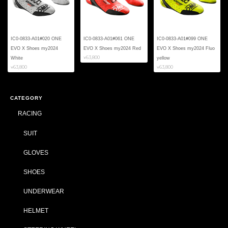
IC0-0833-A01#020 ONE
IC0-0833-A01#061 ONE
IC0-0833-A01#099 ONE
EVO X Shoes my2024
EVO X Shoes my2024 Red
EVO X Shoes my2024 Fluo
¥63,800
White
yellow
¥63,800
¥63,800
CATEGORY
RACING
SUIT
GLOVES
SHOES
UNDERWEAR
HELMET