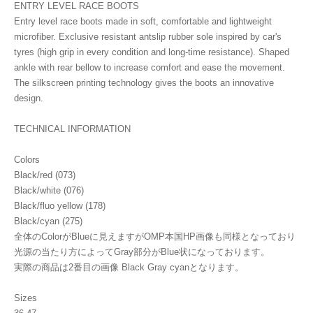
ENTRY LEVEL RACE BOOTS
Entry level race boots made in soft, comfortable and lightweight
microfiber. Exclusive resistant antslip rubber sole inspired by car's
tyres (high grip in every condition and long-time resistance). Shaped
ankle with rear bellow to increase comfort and ease the movement.
The silkscreen printing technology gives the boots an innovative
design.
TECHNICAL INFORMATION
Colors
Black/red (073)
Black/white (076)
Black/fluo yellow (178)
Black/cyan (275)
全体のColorがBlueに見えますがOMP本国HP画像も同様となっており
光源の当たり方によってGray部分がBlue状になっております。
実際の商品は2番目の画像 Black Gray cyanとなります。
Sizes