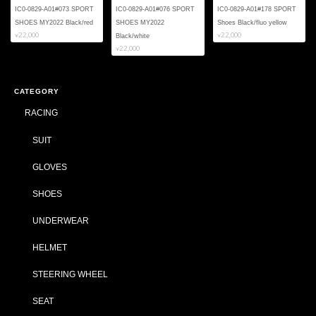
IC0-0829-A01#073 SPORT
IC0-0829-A01#076 SPORT
IC0-0829-A01#178 SPORT
SHOES MY2022 Black/red
SHOES MY2022
Shoes Black/fluo yellow
¥22,000
¥22,000
Black/white
¥22,000
CATEGORY
RACING
SUIT
GLOVES
SHOES
UNDERWEAR
HELMET
STEERING WHEEL
SEAT