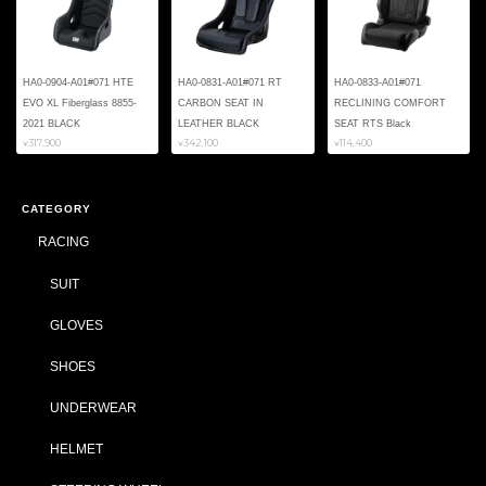
HA0-0904-A01#071 HTE
HA0-0831-A01#071 RT
HA0-0833-A01#071
EVO XL Fiberglass 8855-
CARBON SEAT IN
RECLINING COMFORT
2021 BLACK
LEATHER BLACK
SEAT RTS Black
¥317,900
¥342,100
¥114,400
CATEGORY
RACING
SUIT
GLOVES
SHOES
UNDERWEAR
HELMET