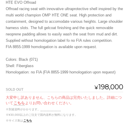
HTE EVO Offroad
Offroad racing seat with innovative ultraprotective shell inspired by the
multi world champion OMP HTE ONE seat. High protection and
containment, designed to accomodate various heights. Large shoulder
harness slots. The full gelcoat finishing and the quick removable
neoprene padding allows to easily wash the seat from mud and dirt.
Supplied without homologation label fo no FIA rules competition.
FIA 8855-1999 homologation is available upon request.
Colors: Black (071)
Shell: Fiberglass
Homologation: no FIA (FIA 8855-1999 homologation upon request)
198,000
¥
SOLD OUT
大変申し訳ありません、こちらの商品は完売いたしました。詳細につ
いて
こちら
よりお問い合わせください。
※別途送料がかかります。
送料を確認する
※¥30,000以上のご注文で国内送料が無料になります。
※サイズ表は
こちら