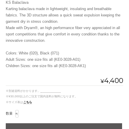
KS Balaclava
Karting balaclava made in lightweight, insulating and breathable
fabrics. The 3D structure allows a quick sweat expulsion keeping the
garment dry in stress condition.
Made with Dryarn®, an high performance fiber very appreciated in all
sport competitions that give comfort in every condition thanks to the
innovative construction.
Colors: White (020), Black (071)
Adult Sizes: one size fits all (KE0-3028-A01)
Children Sizes: one size fits all (KE0-3028-AK1)
4,400
¥
※別途送料がかかります。
送料を確認する
※¥30,000以上のご注文で国内送料が無料になります。
※サイズ表は
こちら
数量