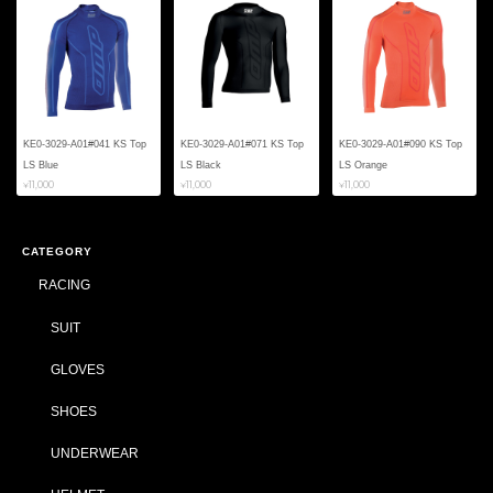
KE0-3029-A01#041 KS Top
KE0-3029-A01#071 KS Top
KE0-3029-A01#090 KS Top
LS Blue
LS Black
LS Orange
¥11,000
¥11,000
¥11,000
CATEGORY
RACING
SUIT
GLOVES
SHOES
UNDERWEAR