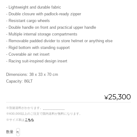
- Lightweight and durable fabric
- Double closure with padlock-ready zipper
- Resistant cargo wheels
- Double handle on front and practical upper handle
- Multiple internal storage compartments
- Removable padded divider to store helmet or anything else
- Rigid bottom with standing support
- Coverable air net insert
- Racing suit-inspired design insert
Dimensions: 38 x 33 x 70 cm
Capacity: 86LT
25,300
¥
※別途送料がかかります。
送料を確認する
※¥30,000以上のご注文で国内送料が無料になります。
※サイズ表は
こちら
数量