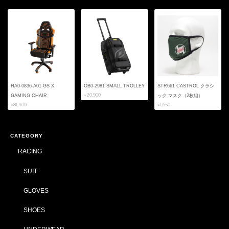
HA0-0836-A01 GS X
OB0-2981 SMALL TROLLEY
STR661 CASTROL クラシ
¥20,900
GAMING CHAIR
ック マスク（2枚組）
¥81,400
¥1,650
CATEGORY
RACING
SUIT
GLOVES
SHOES