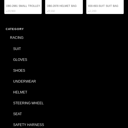
OB0-2981 SMALL TROLLEY
OB0-2978 HELMET BAG
X00-693-SUIT SUIT BAG
¥20,900
¥11,550
¥2,200
CATEGORY
RACING
SUIT
GLOVES
SHOES
UNDERWEAR
HELMET
STEERING WHEEL
SEAT
SAFETY HARNESS