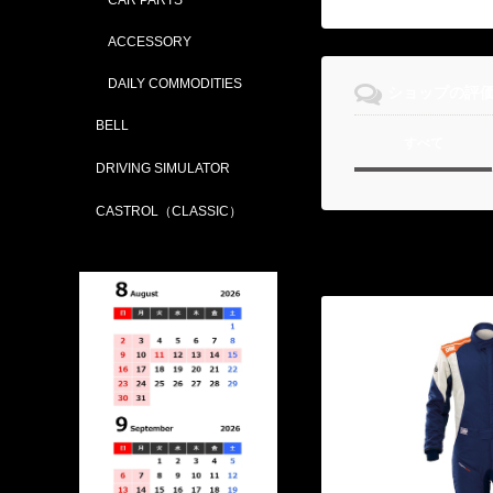
ACCESSORY
DAILY COMMODITIES
ショップの評
BELL
すべて
DRIVING SIMULATOR
CASTROL（CLASSIC）