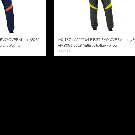
T EVO OVERALL my2025
IA0-1874-A01#184 FIRST EVO OVERALL my2
orange/white
FIA 8856-2018 Anthracite/fluo yellow
¥93,500