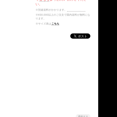
い。
※別途送料がかかります。
送料を確認する
※¥30,000以上のご注文で国内送料が無料にな
ります。
※サイズ表は
こちら
通報する