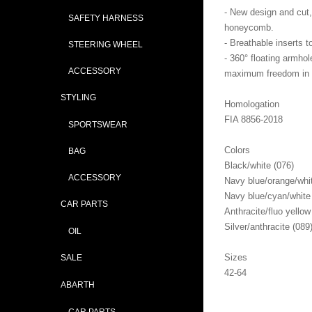
- New design and cut,
SAFETY HARNESS
honeycomb.
- Breathable inserts t
STEERING WHEEL
- 360° floating armhol
ACCESSORY
maximum freedom in
STYLING
Homologation
FIA 8856-2018
SPORTSWEAR
Colors
BAG
Black/white (076)
ACCESSORY
Navy blue/orange/whit
Navy blue/cyan/white
CAR PARTS
Anthracite/fluo yellow
Silver/anthracite (089
OIL
Sizes
SALE
42-64
ABARTH
CAR PARTS