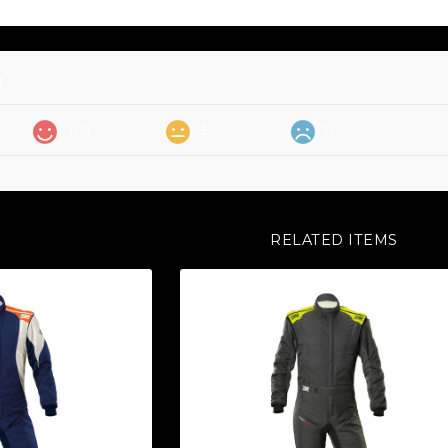
価
105
1
0
RELATED ITEMS