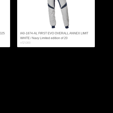
025
IA0-1874-AL FIRST EVO OVERALL ANNEX LIMIT
WHITE / Navy Limited edition of 20
¥121,000