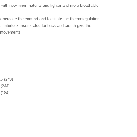
 with new inner material and lighter and more breathable
o increase the comfort and facilitate the thermoregulation
e, interlock inserts also for back and crotch give the
 movements
e (249)
 (244)
 (184)
)