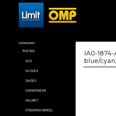
CATEGORY
RACING
IA0-1874
blue/cyan
SUIT
GLOVES
SHOES
UNDERWEAR
HELMET
STEERING WHEEL