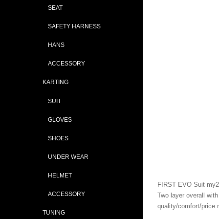
SEAT
SAFETY HARNESS
HANS
ACCESSORY
KARTING
SUIT
GLOVES
SHOES
UNDER WEAR
HELMET
FIRST EVO Suit my2
ACCESSORY
Two layer overall wit
quality/comfort/price r
TUNING