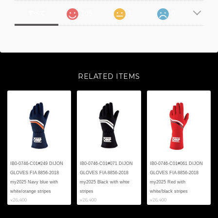
105
1
0
すべて
RELATED ITEMS
IB0-0746-C01#249 DIJON
IB0-0746-C01#071 DIJON
IB0-0746-C01#061 DIJON
GLOVES FIA 8856-2018
GLOVES FIA 8856-2018
GLOVES FIA 8856-2018
my2025 Navy blue with
my2025 Black with whte
my2025 Red with
white/orange stripes
stripes
white/black stripes
¥26,400
¥26,400
¥26,400