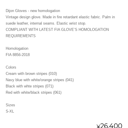
Dijon Gloves - new homologation
Vintage design glove. Made in fire retardant elastic fabric. Palm in
suede leather, internal seams. Elastic wrist stop.
COMPLIANT WITH LATEST FIA GLOVE’S HOMOLOGATION
REQUIREMENTS
Homologation
FIA 8856-2018
Colors
Cream with brown stripes (010)
Navy blue with white/orange stripes (041)
Black with whte stripes (071)
Red with white/black stripes (061)
Sizes
S-XL
26,400
¥