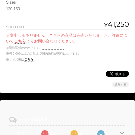
Sizes
120-160
41,250
¥
SOLD OUT
大変申し訳ありません、こちらの商品は完売いたしました。詳細につ
いて
こちら
よりお問い合わせください。
※別途送料がかかります。
送料を確認する
※¥30,000以上のご注文で国内送料が無料になります。
※サイズ表は
こちら
通報する
ショップの評価
105
1
0
すべて