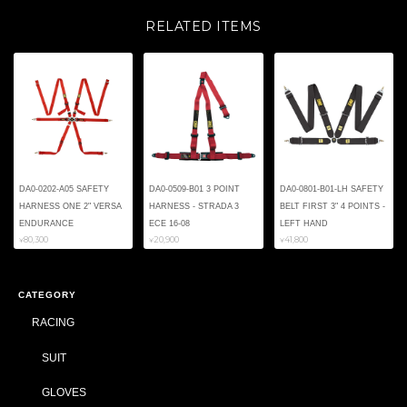
RELATED ITEMS
DA0-0202-A05 SAFETY
DA0-0509-B01 3 POINT
DA0-0801-B01-LH SAFETY
HARNESS ONE 2" VERSA
HARNESS - STRADA 3
BELT FIRST 3" 4 POINTS -
ENDURANCE
ECE 16-08
LEFT HAND
¥80,300
¥20,900
¥41,800
CATEGORY
RACING
SUIT
GLOVES