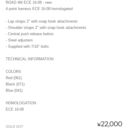
ROAD 4M ECE 16-08 - new
4 point harness ECE 16-08 homologated
- Lap straps 2" with snap hook attachments
- Shoulder straps 2" with snap hook attachments
- Central push release button
- Steel adjusters
- Supplied with 7/16" bolts
TECHNICAL INFORMATION
COLORS
Red (061)
Black (071)
Blue (041)
HOMOLOGATION
ECE 16-08
22,000
¥
SOLD OUT