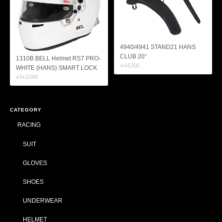
4940/4941 STAND21 HANS
CLUB 20°
1310B BELL Helmet RS7 PRO-
¥45,100
WHITE (HANS) SMART LOCK
¥143,000
CATEGORY
RACING
SUIT
GLOVES
SHOES
UNDERWEAR
HELMET